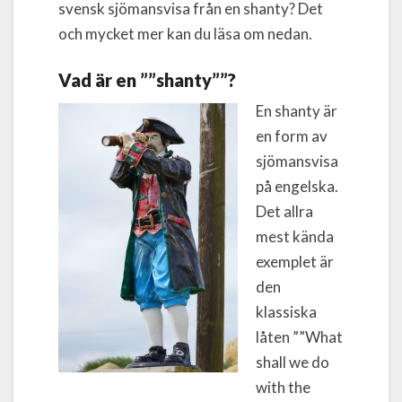
svensk sjömansvisa från en shanty? Det
och mycket mer kan du läsa om nedan.
Vad är en ””shanty””?
En shanty är
en form av
sjömansvisa
på engelska.
Det allra
mest kända
exemplet är
den
klassiska
låten ””What
shall we do
with the