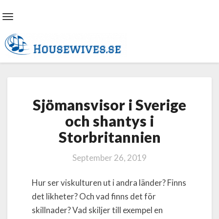
Toggle
Navigation
Sjömansvisor
Sjömansvisor i Sverige
i
Sverige
och shantys i
och
Storbritannien
shantys
i
Storbritannien
September 26, 2019
Hur ser viskulturen ut i andra länder? Finns
det likheter? Och vad finns det för
skillnader? Vad skiljer till exempel en