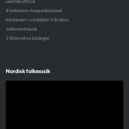
samtida uttryck
4 halloween-kompatibla band
Klä bandet i scenkläder från Boss
Jobba med musik
3 Alternativa julsånger
Nordisk folkmusik
Videospelare