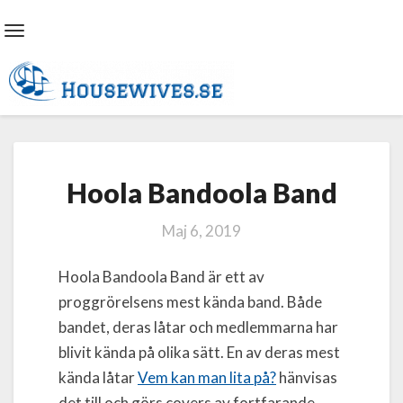
Toggle
Navigation
Hoola
Hoola Bandoola Band
Bandoola
Band
Maj 6, 2019
Hoola Bandoola Band är ett av
proggrörelsens mest kända band. Både
bandet, deras låtar och medlemmarna har
blivit kända på olika sätt. En av deras mest
kända låtar
Vem kan man lita på?
hänvisas
det till och görs covers av fortfarande.